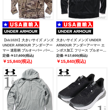
【bb1020】大きいサイズ メンズ
大きいサイズ メンズ UNDER
UNDER ARMOUR アンダーアー
ARMOUR アンダーアーマー エ
マー 迷彩柄 プルオーバー パーカ
ンボス加工 フリース プルオーバ
ー Storm Camo Kangzip
定価 ￥17,600(税込)
ー パーカー USA直輸入
定価 ￥17,600(税込)
Hoodie USA直輸入 1375113-
6004092-001
￥15,840(税込)
￥15,840(税込)
989