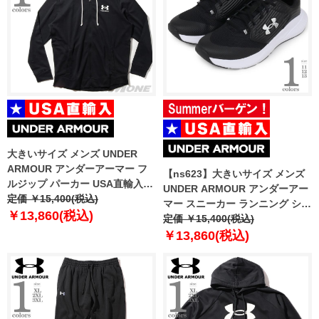
大きいサイズ メンズ UNDER
ARMOUR アンダーアーマー フ
【ns623】大きいサイズ メンズ
ルジップ パーカー USA直輸入
UNDER ARMOUR アンダーアー
1370409-001
定価 ￥15,400(税込)
マー スニーカー ランニング シュ
￥13,860(税込)
ーズ Charged Commit 4 USA直
定価 ￥15,400(税込)
輸入 3026017-004
￥13,860(税込)