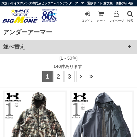
大きいサイズのメンズ専門店ビッグエムワンアンダーアーマー通販サイト 並び順：価格(高い順)
ログイン
カート
マイページ
検索
アンダーアーマー
並べ替え
[1～50件]
140
件あります
1
2
3