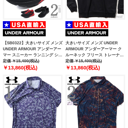
【SB0322】大きいサイズ メンズ
大きいサイズ メンズ UNDER
UNDER ARMOUR アンダーアー
ARMOUR アンダーアーマー ク
マー スニーカー ランニング シュ
ルーネック フリース トレーナー
ーズ USA直輸入 3026998
定価 ￥15,400(税込)
RIVAL FLEECE WORDMARK
定価 ￥15,400(税込)
DYE CREW USA直輸入
￥13,860(税込)
￥13,860(税込)
1373703-001