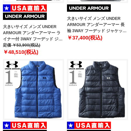
大きいサイズ メンズ UNDER
ARMOUR アンダーアーマー 長
大きいサイズ メンズ UNDER
袖 3WAY フーデッド ジャケット
ARMOUR アンダーアーマー ラ
スポーツウェア USA 直輸入
￥37,400(税込)
イナー付 3WAY フーデッド ジャ
1316018
ケット PORTER 3-IN-1 JACKET
定価 ￥53,900(税込)
USA直輸入 1371585-002
￥48,510(税込)