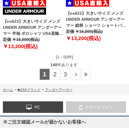
【ns623】大きいサイズ メンズ
UNDER ARMOUR アンダーアー
【ns623】大きいサイズ メンズ
マー 総柄 ショーツ ショートパン
UNDER ARMOUR アンダーアー
ツ USA直輸入 6009178-477
定価 ￥16,500(税込)
マー 半袖 ポロシャツ USA直輸入
￥13,200(税込)
um0954
定価 ￥16,500(税込)
￥13,200(税込)
[1～50件]
140
件あります
1
2
3
ホーム
>
■USAブランド
>
アンダーアーマー
PC
スマートフォン
※ご注文確認メールが届かないお客様へ