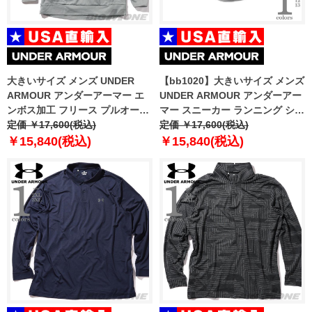
大きいサイズ メンズ UNDER
【bb1020】大きいサイズ メンズ
ARMOUR アンダーアーマー エ
UNDER ARMOUR アンダーアー
ンボス加工 フリース プルオーバ
マー スニーカー ランニング シュ
ー パーカー USA直輸入
定価 ￥17,600(税込)
ーズ USA直輸入 3026520
定価 ￥17,600(税込)
6004092-035
￥15,840(税込)
￥15,840(税込)