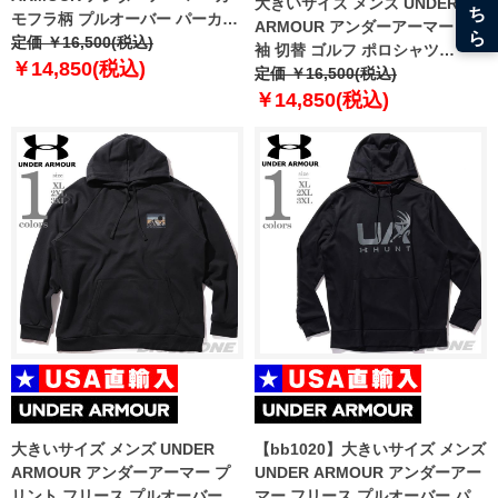
大きいサイズ メンズ UNDER
モフラ柄 プルオーバー パーカー
ARMOUR アンダーアーマー 半
USA直輸入 6003957-001
定価 ￥16,500(税込)
袖 切替 ゴルフ ポロシャツ
￥14,850(税込)
Freedom Playoff 3.0 Polo USA
定価 ￥16,500(税込)
直輸入 1377373-035
￥14,850(税込)
大きいサイズ メンズ UNDER
【bb1020】大きいサイズ メンズ
ARMOUR アンダーアーマー プ
UNDER ARMOUR アンダーアー
リント フリース プルオーバー パ
マー フリース プルオーバー パー