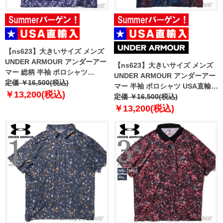
【ns623】大きいサイズ メンズ
UNDER ARMOUR アンダーアー
【ns623】大きいサイズ メンズ
マー 総柄 半袖 ポロシャツ
UNDER ARMOUR アンダーアー
MATCHPLAY PRINTED POLO
定価 ￥16,500(税込)
マー 半袖 ポロシャツ USA直輸入
USA直輸入 6009800-520
￥13,200(税込)
um0969
定価 ￥16,500(税込)
￥13,200(税込)