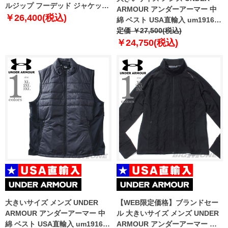
ルジップ フーデッド ジャケット
ARMOUR アンダーアーマー 中
CLOUDSTRIKE JACKET USA直
￥26,400(税込)
綿 ベスト USA直輸入 um1916-
輸入 6009583-001
9512
定価 ￥27,500(税込)
￥24,750(税込)
大きいサイズ メンズ UNDER
【WEB限定価格】ブランドセー
ARMOUR アンダーアーマー 中
ル 大きいサイズ メンズ UNDER
綿 ベスト USA直輸入 um1916-
ARMOUR アンダーアーマー コ