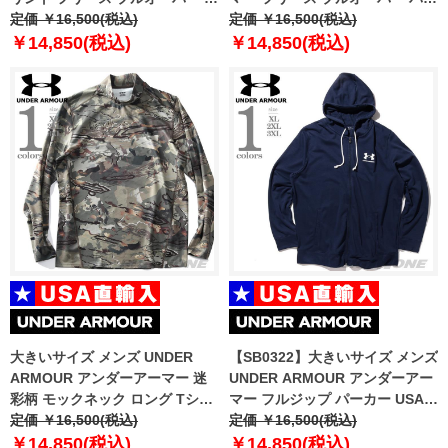
ーカー USA直輸入 6010691-001
定価 ￥16,500(税込)
カー Fleece Hunt Logo Hoodie
定価 ￥16,500(税込)
USA直輸入 1375114-001
￥14,850(税込)
￥14,850(税込)
大きいサイズ メンズ UNDER
【SB0322】大きいサイズ メンズ
ARMOUR アンダーアーマー 迷
UNDER ARMOUR アンダーアー
彩柄 モックネック ロング Tシャ
マー フルジップ パーカー USA直
ツ USA直輸入 1372605-994
定価 ￥16,500(税込)
輸入 1370409-410
定価 ￥16,500(税込)
￥14,850(税込)
￥14,850(税込)