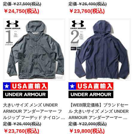
999
定価 ￥27,500(税込)
ールドギア リアクター ラン イン
定価 ￥26,400(税込)
サレート ジャケット スポーツウ
￥24,750(税込)
￥23,760(税込)
ェア USA直輸入 1342707
大きいサイズ メンズ UNDER
【WEB限定価格】ブランドセー
ARMOUR アンダーアーマー フ
ル 大きいサイズ メンズ UNDER
ルジップ フーデッド ナイロン ジ
ARMOUR アンダーアーマー オ
ャケット USA直輸入 1374644-
定価 ￥26,400(税込)
リファイアー アウトランニング
定価 ￥22,000(税込)
012
ストーム ジャケット USA直輸入
￥23,760(税込)
￥19,800(税込)