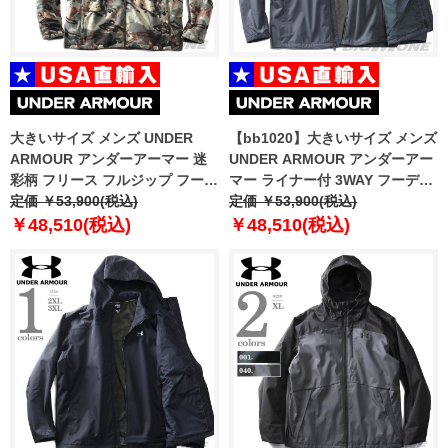
大きいサイズ メンズ UNDER
【bb1020】大きいサイズ メンズ
ARMOUR アンダーアーマー 迷
UNDER ARMOUR アンダーアー
彩柄 フリース フルジップ フーデ
マー ライナー付 3WAY フーデッ
ッド ジャケット Rut Windproof
定価 ￥53,900(税込)
ド ジャケット USA直輸入
定価 ￥53,900(税込)
Jacket USA直輸入 1378817-994
1371585-012
￥48,510(税込)
￥48,510(税込)