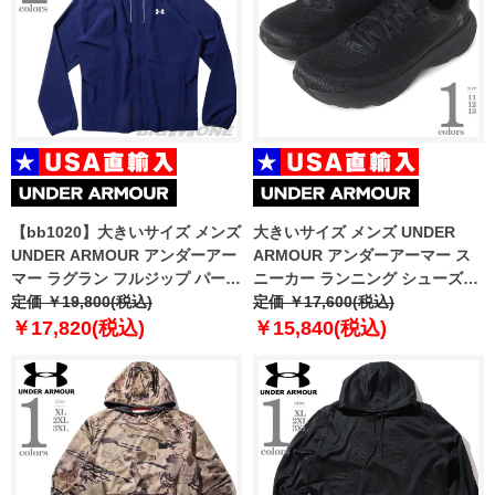
【bb1020】大きいサイズ メンズ
大きいサイズ メンズ UNDER
UNDER ARMOUR アンダーアー
ARMOUR アンダーアーマー ス
マー ラグラン フルジップ パーカ
ニーカー ランニング シューズ
ー ウィンドブレーカー USA直輸
定価 ￥19,800(税込)
USA直輸入 3027523-002
定価 ￥17,600(税込)
入 1377171-468
￥17,820(税込)
￥15,840(税込)