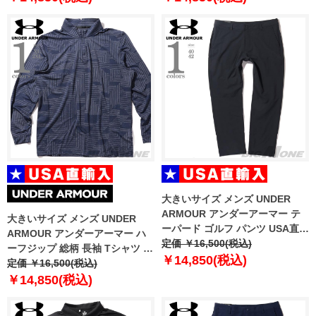
大きいサイズ メンズ UNDER
ARMOUR アンダーアーマー テ
大きいサイズ メンズ UNDER
ーパード ゴルフ パンツ USA直輸
ARMOUR アンダーアーマー ハ
入 1374606-001
定価 ￥16,500(税込)
ーフジップ 総柄 長袖 Tシャツ ゴ
￥14,850(税込)
ルフウェア USA直輸入
定価 ￥16,500(税込)
um1212190-190
￥14,850(税込)