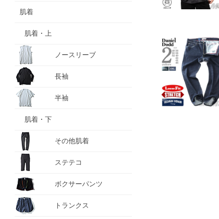
肌着
肌着・上
ノースリーブ
長袖
半袖
肌着・下
その他肌着
ステテコ
ボクサーパンツ
トランクス