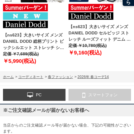
【ns623】大きいサイズ メンズ
DANIEL DODD セルビッジ スト
【ns623】大きいサイズ メンズ
レッチ ルーズフィット デニム パ
DANIEL DODD 総柄プリント ビ
ンツ azd259003102l
定価 ￥10,780(税込)
ックシルエット ストレッチ シャ
￥9,160(税込)
ツ イージーケア 春夏新作 916-
定価 ￥7,689(税込)
sh260111 【fre】
￥5,990(税込)
ホーム
>
コーディネート
>
春ファッション
>
2026年 春コーデ14
PC
スマートフォン
※ご注文確認メールが届かないお客様へ
当店からのご注文確認メール等が届かない場合、下記の可能性がござい
ます。