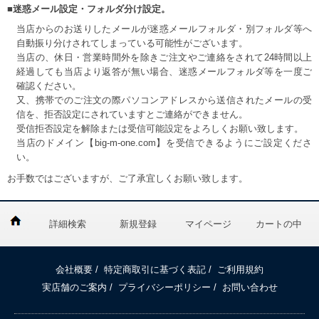
■迷惑メール設定・フォルダ分け設定。
当店からのお送りしたメールが迷惑メールフォルダ・別フォルダ等へ
自動振り分けされてしまっている可能性がございます。
当店の、休日・営業時間外を除きご注文やご連絡をされて24時間以上
経過しても当店より返答が無い場合、迷惑メールフォルダ等を一度ご
確認ください。
又、携帯でのご注文の際パソコンアドレスから送信されたメールの受
信を、拒否設定にされていますとご連絡ができません。
受信拒否設定を解除または受信可能設定をよろしくお願い致します。
当店のドメイン【big-m-one.com】を受信できるようにご設定くださ
い。
お手数ではございますが、ご了承宜しくお願い致します。
詳細検索
新規登録
マイページ
カートの中
会社概要
/
特定商取引に基づく表記
/
ご利用規約
実店舗のご案内
/
プライバシーポリシー
/
お問い合わせ