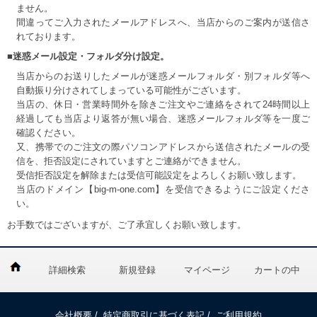
ません。
間違ってご入力されたメールアドレスへ、当店からのご案内が送信さ
れております。
■迷惑メール設定・フォルダ分け設定。
当店からのお送りしたメールが迷惑メールフォルダ・別フォルダ等へ
自動振り分けされてしまっている可能性がございます。
当店の、休日・営業時間外を除きご注文やご連絡をされて24時間以上
経過しても当店より返答が無い場合、迷惑メールフォルダ等を一度ご
確認ください。
又、携帯でのご注文の際パソコンアドレスから送信されたメールの受
信を、拒否設定にされていますとご連絡ができません。
受信拒否設定を解除または受信可能設定をよろしくお願い致します。
当店のドメイン【big-m-one.com】を受信できるようにご設定くださ
い。
お手数ではございますが、ご了承宜しくお願い致します。
詳細検索
新規登録
マイページ
カートの中
会社概要
/
特定商取引に基づく表記
/
ご利用規約