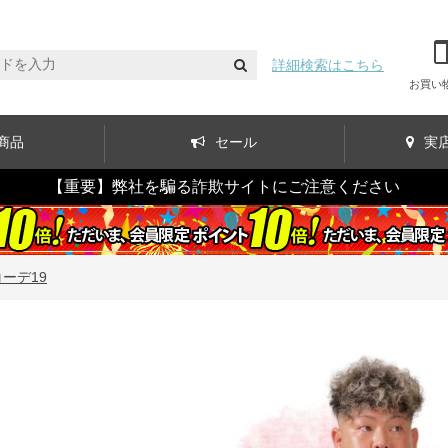
詳細検索はこちら
お買い
商品
セール
実
【重要】弊社を騙る詐欺サイトにご注意ください
コーデ19