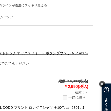
のラインが適度にスッキリ見える
ニムパンツ
DD ストレッチ オックスフォード ボタンダウン シャツ azsh-
のでご了承ください
定価 ￥4,389(税込)
￥2,990(税込)
在庫：
○
一緒に購入
ODD プリント ロング Tシャツ 全10色 azt-2501pt1