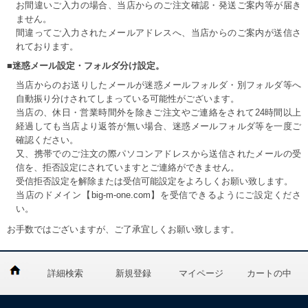
お間違いご入力の場合、当店からのご注文確認・発送ご案内等が届き
ません。
間違ってご入力されたメールアドレスへ、当店からのご案内が送信さ
れております。
■迷惑メール設定・フォルダ分け設定。
当店からのお送りしたメールが迷惑メールフォルダ・別フォルダ等へ
自動振り分けされてしまっている可能性がございます。
当店の、休日・営業時間外を除きご注文やご連絡をされて24時間以上
経過しても当店より返答が無い場合、迷惑メールフォルダ等を一度ご
確認ください。
又、携帯でのご注文の際パソコンアドレスから送信されたメールの受
信を、拒否設定にされていますとご連絡ができません。
受信拒否設定を解除または受信可能設定をよろしくお願い致します。
当店のドメイン【big-m-one.com】を受信できるようにご設定くださ
い。
お手数ではございますが、ご了承宜しくお願い致します。
詳細検索
新規登録
マイページ
カートの中