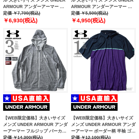
ARMOUR アンダーアーマー ロ
ARMOUR アンダーアーマー 半
ゴ プリント 半袖 Tシャツ USA直
定価 ￥7,700(税込)
袖 Tシャツ USA直輸入 1326799
定価 ￥5,500(税込)
輸入 um5104
￥6,930(税込)
￥4,950(税込)
【WEB限定価格】大きいサイズ
【WEB限定価格】大きいサイズ
メンズ UNDER ARMOUR アンダ
メンズ UNDER ARMOUR アンダ
ーアーマー フルジップ パーカー
ーアーマー ボーダー柄 半袖 ゴル
USA直輸入 1345776
定価 ￥14,300(税込)
フ ポロシャツ USA直輸入
定価 ￥12,100(税込)