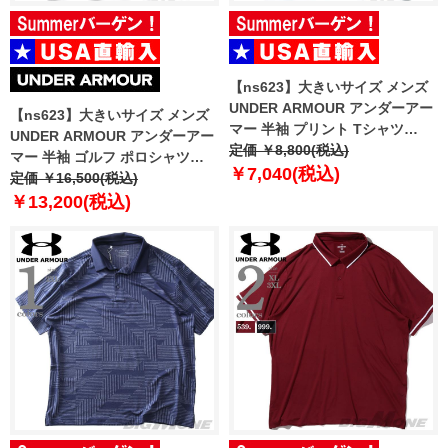
【ns623】大きいサイズ メンズ
UNDER ARMOUR アンダーアー
【ns623】大きいサイズ メンズ
マー 半袖 プリント Tシャツ
UNDER ARMOUR アンダーアー
CITY CLASSIC SS USA直輸入
定価 ￥8,800(税込)
マー 半袖 ゴルフ ポロシャツ
6009326-008
￥7,040(税込)
USA直輸入 um0974
定価 ￥16,500(税込)
￥13,200(税込)