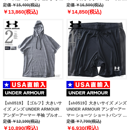
ーズ USA直輸入 3026998
定価 ￥15,400(税込)
輸入 1370409-410
定価 ￥16,500(税込)
￥13,860(税込)
￥14,850(税込)
【sh0519】【ゴルフ】大きいサ
【sh0519】大きいサイズ メンズ
イズ メンズ UNDER ARMOUR
UNDER ARMOUR アンダーアー
アンダーアーマー 半袖 プルオー
マー ショーツ ショートパンツ ハ
バー パーカー USA直輸入
定価 ￥12,100(税込)
ーフパンツ Challenger Knit
定価 ￥7,700(税込)
1326763
Shorts USA直輸入 1365416-001
￥10,890(税込)
￥6,930(税込)