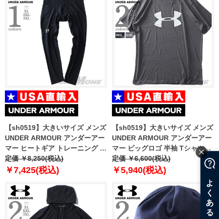
【sh0519】大きいサイズ メンズ
【sh0519】大きいサイズ メンズ
UNDER ARMOUR アンダーアー
UNDER ARMOUR アンダーアー
マー ヒートギア トレーニング レ
マー ビッグロゴ 半袖 Tシャツ
ギンス USA直輸入 1361586
定価 ￥8,250(税込)
USA直輸入 1329583
定価 ￥6,600(税込)
￥7,425(税込)
￥5,940(税込)