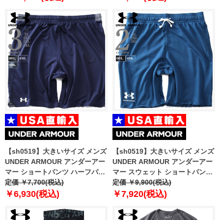
【sh0519】大きいサイズ メンズ
【sh0519】大きいサイズ メンズ
UNDER ARMOUR アンダーアー
UNDER ARMOUR アンダーアー
マー ショートパンツ ハーフパン
マー スウェット ショートパンツ
ツ ショーツ Locker 9in Shorts
定価 ￥7,700(税込)
ハーフパンツ ショーツ RIVAL
定価 ￥9,900(税込)
USA直輸入 1351351
TERRY SHORT USA直輸入
￥6,930(税込)
￥7,920(税込)
1361631