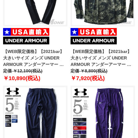
【WEB限定価格】【2021bar】
【WEB限定価格】【2021bar】
大きいサイズ メンズ UNDER
大きいサイズ メンズ UNDER
ARMOUR アンダーアーマー レ
ARMOUR アンダーアーマー 長
ギンス ColdGear Leggings
定価 ￥12,100(税込)
袖 プリント Tシャツ ロックアッ
定価 ￥8,800(税込)
USA直輸入 1366075
プ TECH2.0 PRINT LOCKUP
￥10,890(税込)
￥7,920(税込)
USA直輸入 1366480