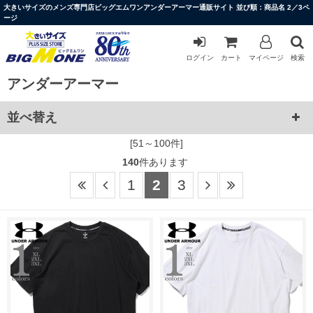
大きいサイズのメンズ専門店ビッグエムワンアンダーアーマー通販サイト 並び順：商品名 2／3ペ
ージ
ログイン
カート
マイページ
検索
アンダーアーマー
並べ替え
[51～100件]
140
件あります
1
2
3