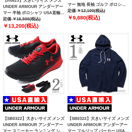
【ns623】大きいサイズ メンズ
マー 無地 長袖 ゴルフ ポロシャ
UNDER ARMOUR アンダーアー
ツ USA直輸入 um0931-000
定価 ￥12,100(税込)
マー 半袖 ポロシャツ USA直輸入
￥9,680(税込)
um0994
定価 ￥16,500(税込)
￥13,200(税込)
【SB0322】大きいサイズ メンズ
【SB0322】大きいサイズ メンズ
UNDER ARMOUR アンダーアー
UNDER ARMOUR アンダーアー
マー スニーカー ランニング シュ
マー フルジップ パーカー USA直