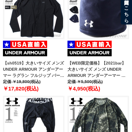
【sh0519】大きいサイズ メンズ
【WEB限定価格】【2021bar】
UNDER ARMOUR アンダーアー
大きいサイズ メンズ UNDER
マー ラグラン フルジップ パーカ
ARMOUR アンダーアーマー キ
ー ウィンドブレーカー USA直輸
定価 ￥19,800(税込)
ャップ ビーニー 帽子 USA直輸入
定価 ￥5,500(税込)
入 1370499
1343149
￥17,820(税込)
￥4,950(税込)