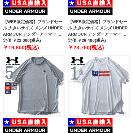
【WEB限定価格】ブランドセー
【WEB限定価格】ブランドセー
ル 大きいサイズ メンズ UNDER
ル 大きいサイズ メンズ UNDER
ARMOUR アンダーアーマー オ
ARMOUR アンダーアーマー コ
リファイアー アウトランニング
定価 ￥22,000(税込)
ールドギア リアクター ラン イン
定価 ￥26,400(税込)
ストーム ジャケット USA直輸入
サレート ジャケット スポーツウ
￥19,800(税込)
￥23,760(税込)
1350173
ェア USA直輸入 1342707