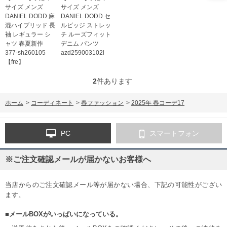
サイズ メンズ
サイズ メンズ
DANIEL DODD 麻
DANIEL DODD セ
混ハイブリッド 長
ルビッジ ストレッ
袖 レギュラー シ
チ ルーズフィット
ャツ 春夏新作
デニム パンツ
377-sh260105
azd259003102l
【fre】
2
件あります
ホーム
>
コーディネート
>
春ファッション
>
2025年 春コーデ17
PC
スマートフォン
※ご注文確認メールが届かないお客様へ
当店からのご注文確認メール等が届かない場合、下記の可能性がござい
ます。
■メールBOXがいっぱいになっている。