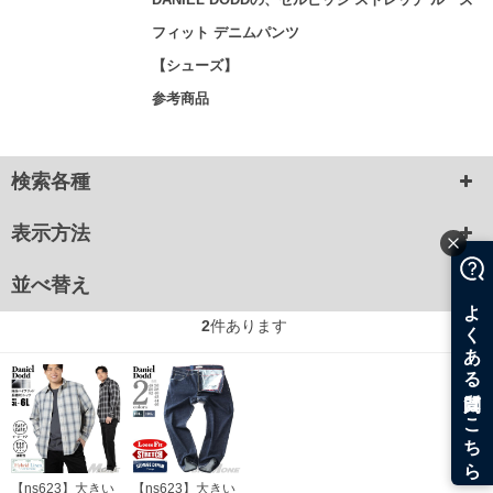
フィット デニムパンツ
【シューズ】
参考商品
検索各種
表示方法
並べ替え
2
件あります
【ns623】大きい
【ns623】大きい